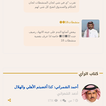
تقرب *ي في شي لجان المنشطات لجان
الحكام والصندوق اتضح كل شي لهم
منشطات18🟡⚫️
بيعض أصابع الندم على جيته الاتهاد رصيف
جده 🟨⬛️🟨⬛️ خاصة اذا عرف بقضية
منشطات 18
كتاب الرأي
أحمد الشمراني: كذا أغضبتم الأهلي والهلال
أحمد الشمراني
7 س
4
1731