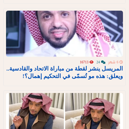
6 شهر
24
16713
المريسل ينشر لقطة من مباراة الاتحاد والقادسية..
ويعلق: هذه مو تُسمّى في التحكيم إهمال؟!