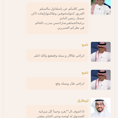
نفس كلامكم عن ياسلةاول مااستلم
الفريق كنتوامتخوفين وطالبتوابإبعاده لاكن
تمسك رئيس النادي
برغبةالجماهيرصاراحسن مدرب بالعالم
في نظركم الصبرزين
ناصح
انزاغي طاااار و يسله وققققع والله اعلم
ناصح
انزاغي طار ويسله وقع
ابوطارق
انا اشوف ال**يغرد وحيدآ كل ميزانية
الصندوق له لوحده وحتى الجان متقدر