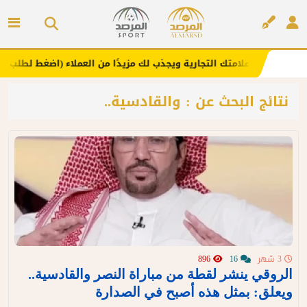
هنا .. يعزز علامتك التجارية ويجذب لك مزيدًا من العملاء (اضغط لطلب الإعلا
إعلان
نتائج البحث عن : والقادسية..
3 شهر
16
896
الروقي ينشر لقطة من مباراة النصر والقادسية..
ويعلق: بمثل هذه أصبح في الصدارة