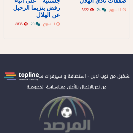
صفقات نادي الهلال
جستنيه " على أنباء
رفض بنزيما الرحيل
1 اسبوع
24
5822
عن الهلال
1 اسبوع
20
8835
 بتشغيل من توب لاين - استضافة و سيرفرات سعودية
المرصد حاصلة ع
من نحن
الاتصال بنا
أعلن معنا
سياسة الخصوصية