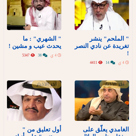
" الملحم" ينشر
" الشهري" : ما
تغريدة عن نادي النصر
يحدث عيب و مشين !
!
4 ي
38
5347
4 ي
14
4411
آخر الأخبار
آخر الأخبار
الغامدي يعلّق على
أول تعليق من "