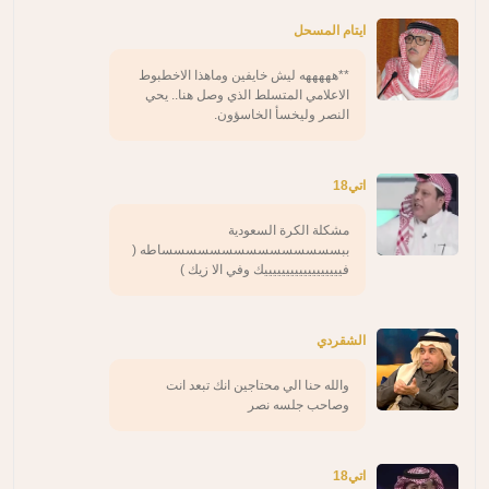
ايتام المسحل
**هههههه ليش خايفين وماهذا الاخطبوط
الاعلامي المتسلط الذي وصل هنا.. يحي
النصر وليخسأ الخاسؤون.
اتي18
مشكلة الكرة السعودية
ببسسسسسسسسسسسسسسساطه (
فييييييييييييييييييك وفي الا زيك )
الشقردي
والله حنا الي محتاجين انك تبعد انت
وصاحب جلسه نصر
اتي18