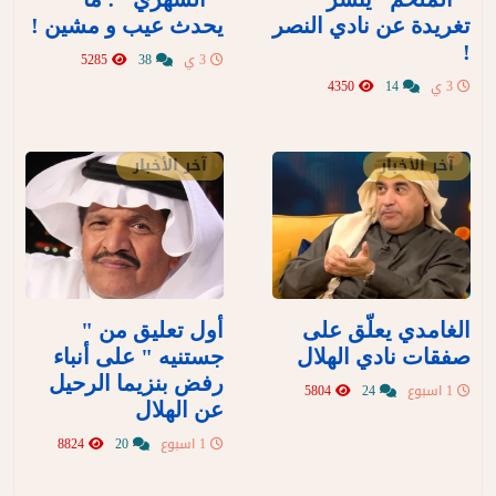
تغريدة عن نادي النصر
يحدث عيب و مشين !
!
3 ي
38
5285
3 ي
14
4350
آخر الأخبار
آخر الأخبار
الغامدي يعلّق على
أول تعليق من "
صفقات نادي الهلال
جستنيه " على أنباء
رفض بنزيما الرحيل
1 اسبوع
24
5804
عن الهلال
1 اسبوع
20
8824