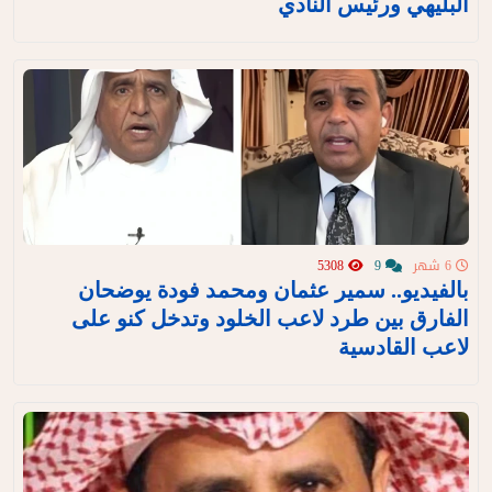
البليهي ورئيس النادي
6 شهر
9
5308
بالفيديو.. سمير عثمان ومحمد فودة يوضحان
الفارق بين طرد لاعب الخلود وتدخل كنو على
لاعب القادسية