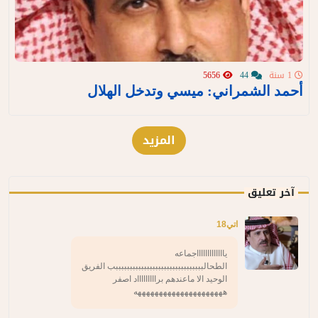
1 سنة
44
5656
أحمد الشمراني: ميسي وتدخل الهلال
المزيد
آخر تعليق
اتي18
ياااااااااااااجماعه
الطحالبببببببببببببببببببببببببببببببب الفريق
الوحيد الا ماعندهم براااااااااد اصفر
هههههههههههههههههههههه