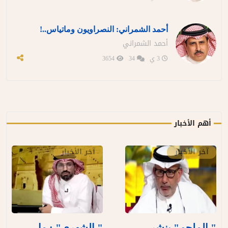
أحمد الشمراني: النصراويون وماتياس..!
أحمد الشمراني
3 ي
34
3654
أهم الأخبار
آخر الأخبار
آخر الأخبار
" الملحم" ينشر
" الشهري" : ما