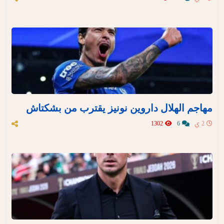
مهاجم الهلال داروين نونيز يقترب من بشكتاش
2 ي
6
1302