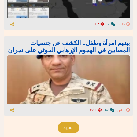
15 د
7
502
بينهم امرأة وطفل.. الكشف عن جنسيات
المصابين في الهجوم الإرهابي الحوثي على نجران
1 س
62
3882
المزيد