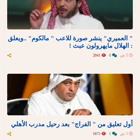
" العميري" ينشر صورة للاعب " مالكوم" ..ويعلق
: الهلال مايهرولون عبث !
5 س
0
2041
أول تعليق من " الفراج" بعد رحيل مدرب الأهلي
5 س
1
1673