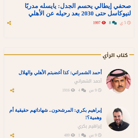
صحفي إيطالي يحسم الجدل: يايسله مدربًا
لنيوكاسل حتى 2030 بعد رحيله عن الأهلي
5 ي
8
1997
كتاب الرأي
أحمد الشمراني: كذا أغضبتم الأهلي والهلال
أحمد الشمراني
9 س
4
1916
إبراهيم بكري: المرشحون.. شهاداتهم حقيقية أم
وهمية؟!
إبراهيم بكري
9 س
1
489