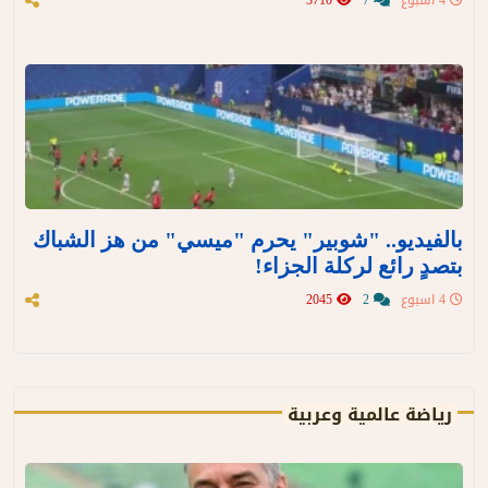
4 اسبوع
7
3710
بالفيديو.. "شوبير" يحرم "ميسي" من هز الشباك
بتصدٍ رائع لركلة الجزاء!
4 اسبوع
2
2045
رياضة عالمية وعربية