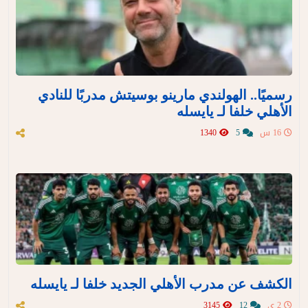
رسميًا.. الهولندي مارينو بوسيتش مدربًا للنادي
الأهلي خلفا لـ يايسله
16 س
5
1340
الكشف عن مدرب الأهلي الجديد خلفا لـ يايسله
2 ي
12
3145