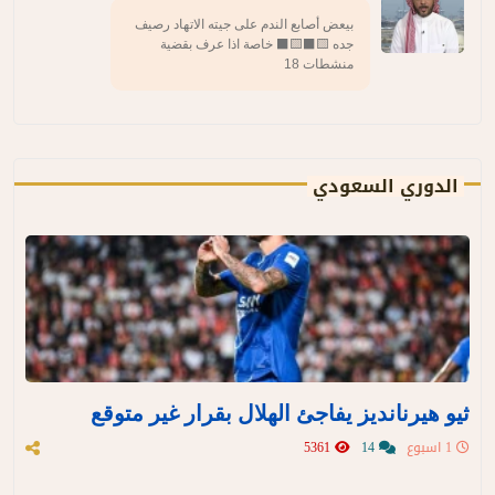
بيعض أصابع الندم على جيته الاتهاد رصيف
جده 🟨⬛️🟨⬛️ خاصة اذا عرف بقضية
منشطات 18
الدوري السعودي
ثيو هيرنانديز يفاجئ الهلال بقرار غير متوقع
1 اسبوع
14
5361