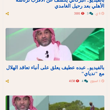
بالفيديو.. البركاتي يكشف عن الأقرب لرئاسة
الأهلي بعد رحيل الغامدي
6 ي
3
3101
بالفيديو.. عبده عطيف يعلق على أنباء تعاقد الهلال
مع "ندياي"
1 اسبوع
4
4158