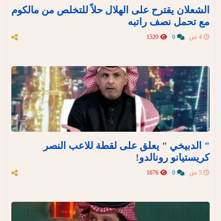
الشعلان يقترح على الهلال حلاً للتخلص من مالكوم
مع تحمل نصف راتبه
4 س
0
1520
" الدبيخي " يعلق على لقطة للاعب النصر
كريستيانو رونالدو!
5 س
0
1676