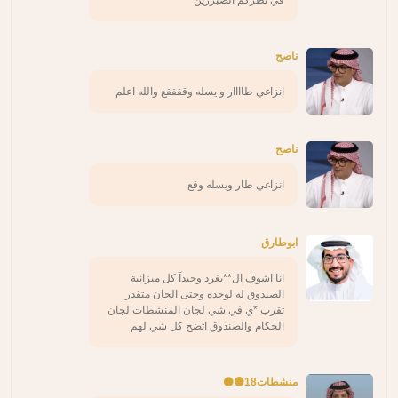
في نظركم الصبرزين
ناصح
انزاغي طاااار و يسله وققققع والله اعلم
ناصح
انزاغي طار ويسله وقع
ابوطارق
انا اشوف ال**يغرد وحيدآ كل ميزانية
الصندوق له لوحده وحتى الجان متقدر
تقرب *ي في شي لجان المنشطات لجان
الحكام والصندوق اتضح كل شي لهم
منشطات18🟡⚫️