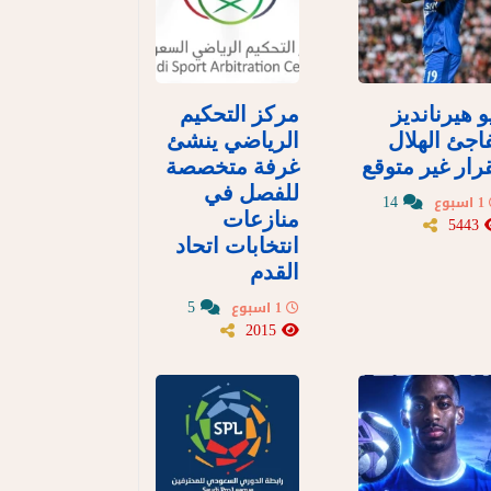
و هيرنانديز
مركز التحكيم
اجئ الهلال
الرياضي ينشئ
رار غير متوقع
غرفة متخصصة
للفصل في
14
1 اسبوع
منازعات
5443
انتخابات اتحاد
القدم
5
1 اسبوع
2015