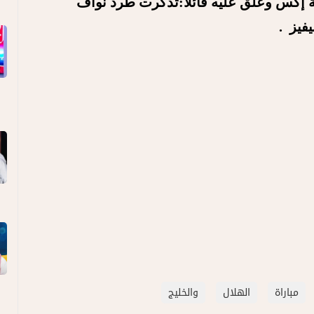
 إكس وعلق عليه قائلا:تذكرت طرد نواف
فيز .
مباراة
الهلال
والخليج