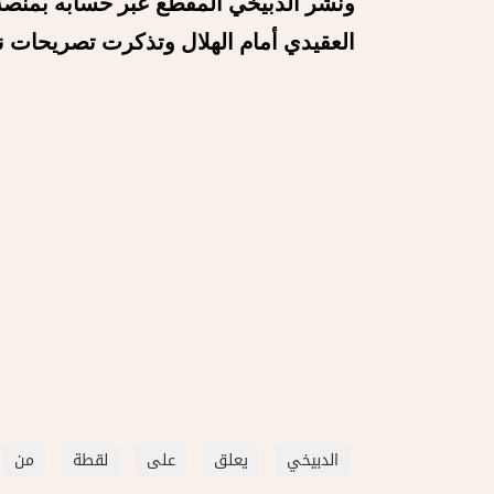
ونشر الدبيخي المقطع عبر حسابه بمنصة
العقيدي أمام ‎الهلال
وتذكرت تصريحات ني
الدبيخي
يعلق
على
لقطة
من