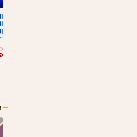
ال
ال
ال
"
ب