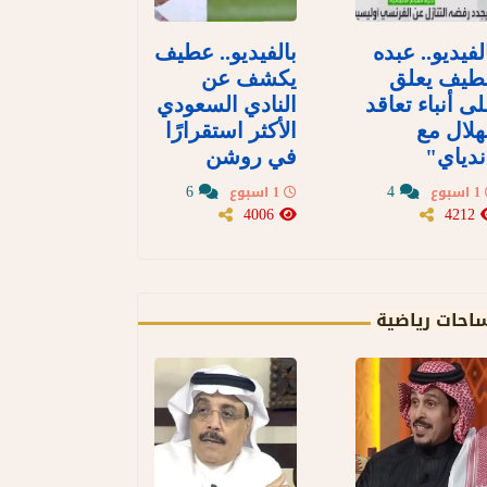
لفيديو.. عبده
بالفيديو.. عطيف
طيف يعلق
يكشف عن
ى أنباء تعاقد
النادي السعودي
هلال مع
الأكثر استقرارًا
دياي"
في روشن
6
4
1 اسبوع
1 اسبوع
4006
4212
احات رياضية