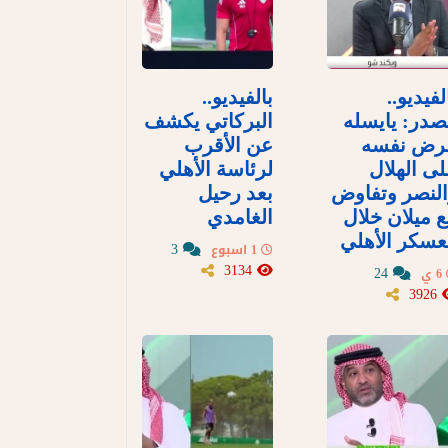
لفيديو..
بالفيديو..
در: يايسله
البركاتي يكشف
رض نفسه
عن الأقرب
ى الهلال
لرئاسة الأهلي
لنصر وتفاوض
بعد رحيل
 ميلان خلال
الغامدي
سكر الأهلي
3
1 اسبوع
3134
24
6 ي
3926