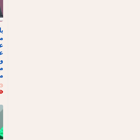
با
مص
ع
عل
وا
مع
مع