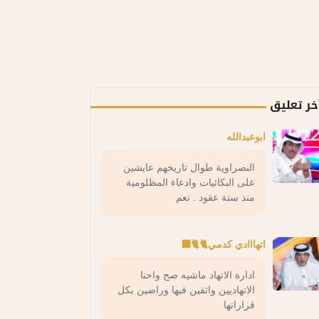
خر تعليق
ابوعبدالله
النصراوية طوال تاريخهم عايشين
على البكائيات وادعاء المظلومية
منذ ستة عقود . نعم
اتهااادي كدمي🐈🐈‍⬛
ادارة الاتهاد ماشيه صح واحنا
الاتهاديين واثقين فيها وراضين بكل
قراراتها