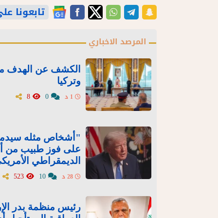
تابعونا على gle News
المرصد الاخباري
الكشف عن الهدف من 
وتركيا
8
0
1 د
"أشخاص مثله سيدمرون
على فوز طبيب من أص
الديمقراطي الأمريك
523
10
28 د
رئيس منظمة بدر الإر