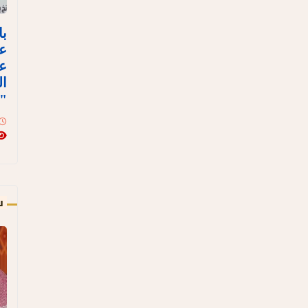
با
ع
عل
ال
"ن
س