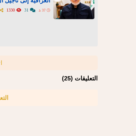
العراقية إلى تأجيل 
1330
31
37 د
ا
التعليقات (25)
التع