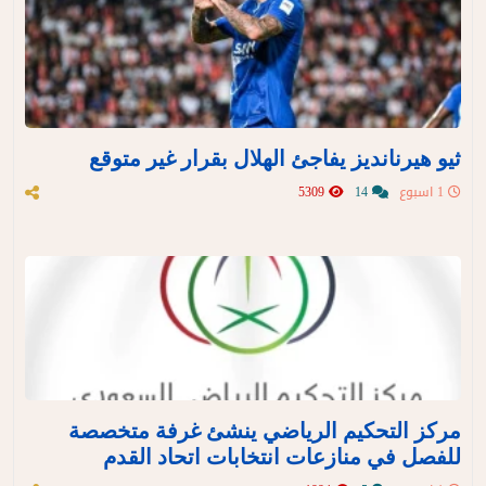
ثيو هيرنانديز يفاجئ الهلال بقرار غير متوقع
1 اسبوع
14
5309
مركز التحكيم الرياضي ينشئ غرفة متخصصة
للفصل في منازعات انتخابات اتحاد القدم