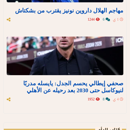
مهاجم الهلال داروين نونيز يقترب من بشكتاش
1 ي
6
1244
صحفي إيطالي يحسم الجدل: يايسله مدربًا
لنيوكاسل حتى 2030 بعد رحيله عن الأهلي
4 ي
8
1952
كتاب الرأي