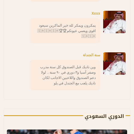
Xxxx
يمكرون ويمكر لله خير الماكرين سيعود
اقوى ويعمي عيونكم🏆🏆🇸🇦🇸🇦🇸🇦
🇸🇦🇸🇦
سنة الجندلة
وين ناديك قبل الصندوق كل سنة مدرب
وصفر آسيا و٣ دوري في ٩٠ سنة .. لولا
دعم الصندوق واللاعبين الاجانب لكان
ناديك يلعب مع الجندل في يلو
الدوري السعودي