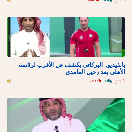
5 ي
24
3844
بالفيديو.. البركاتي يكشف عن الأقرب لرئاسة
الأهلي بعد رحيل الغامدي
6 ي
3
3033