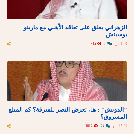
الزهراني يعلق على تعاقد الأهلي مع مارينو
بوسيتش
1 س
5
815
"الدويش" : هل تعرض النصر للسرقة؟ كم المبلغ
المسروق؟
15 س
24
3012