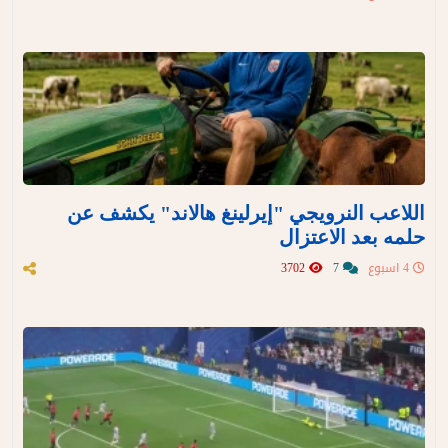
اللاعب النرويجي "إيرلينغ هالاند" يكشف عن
حلمه بعد الاعتزال
4 اسبوع
7
3702