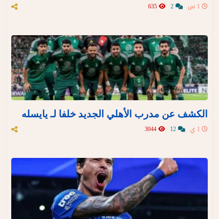
1 س
2
635
الكشف عن مدرب الأهلي الجديد خلفا لـ يايسله
1 ي
12
3044