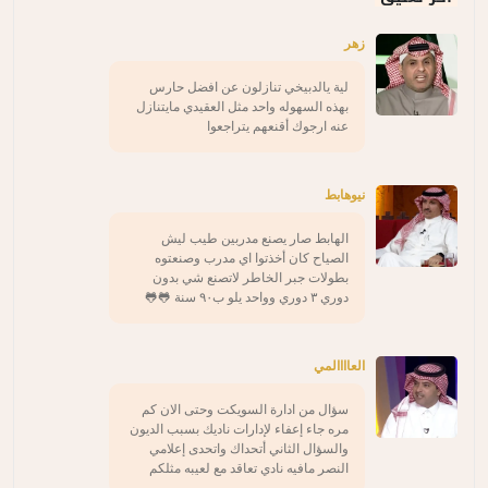
زهر
لية يالدبيخي تنازلون عن افضل حارس
بهذه السهوله واحد مثل العقيدي مايتنازل
عنه ارجوك أقنعهم يتراجعوا
نيوهابط
الهابط صار يصنع مدربين طيب ليش
الصياح كان أخذتوا اي مدرب وصنعتوه
بطولات جبر الخاطر لاتصنع شي بدون
دوري ٣ دوري وواحد يلو ب٩٠ سنة 🐸🐸
العاااالمي
سؤال من ادارة السويكت وحتى الان كم
مره جاء إعفاء لإدارات ناديك بسبب الديون
والسؤال الثاني أتحداك واتحدى إعلامي
النصر مافيه نادي تعاقد مع لعيبه مثلكم