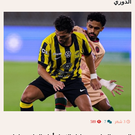
الدوري
3 شهر
7
589