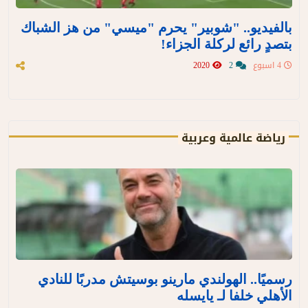
بالفيديو.. "شوبير" يحرم "ميسي" من هز الشباك
بتصدٍ رائع لركلة الجزاء!
4 اسبوع
2
2020
رياضة عالمية وعربية
رسميًا.. الهولندي مارينو بوسيتش مدربًا للنادي
الأهلي خلفا لـ يايسله